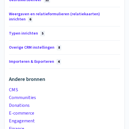
Gebruikersbeheer
12
Weergaven en relatieformulieren (relatiekaarten)
inrichten
6
Typen inrichten
5
Overige CRM instellingen
8
Importeren & Exporteren
4
Andere bronnen
CMS
Communities
Donations
E-commerce
Engagement
Finance