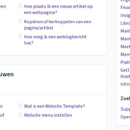
een
Hoe plaats ik een nieuw artikel op
Fina
een webpagina?
Insi
Kopiëren of herkoppelen van een
Libr
pagina/artikel
Mail
Hoe voeg ik een weblogbericht
Mark
toe?
Meet
Mem
Plat
Gett
ouwen
Aca
Intr
Zoek
en
Wat is een Website Template?
Supp
of
Website menu instellen
Open