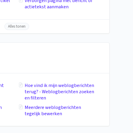
tikel
Verborgen pagina met bericht of
actietekst aanmaken
Alles tonen
ht
Hoe vind ik mijn weblogberichten
terug? - Weblogberichten zoeken
en filteren
n
Meerdere weblogberichten
tegelijk bewerken