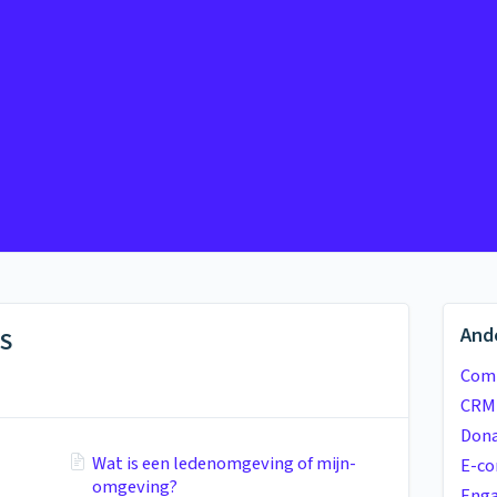
And
MS
Com
CRM
Dona
Wat is een ledenomgeving of mijn-
E-c
omgeving?
Eng