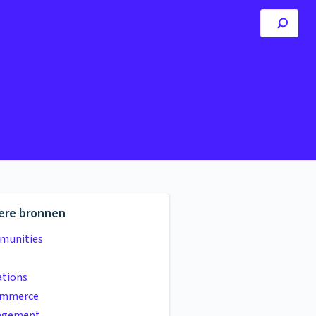
ere bronnen
munities
tions
ommerce
agement