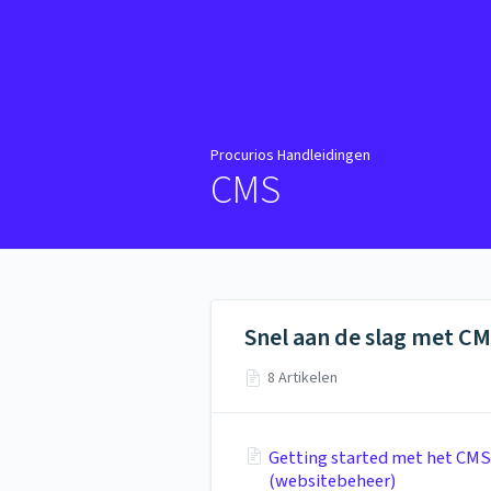
Procurios Handleidingen
Procurios Handleidingen
CMS
Snel aan de slag met C
8 Artikelen
Getting started met het CMS
(websitebeheer)