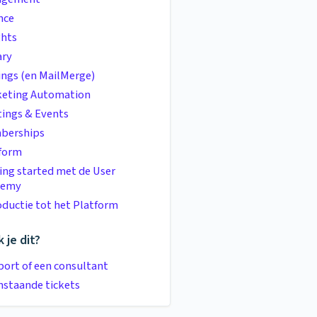
nce
ghts
ary
ings (en MailMerge)
eting Automation
ings & Events
berships
form
ing started met de User
demy
oductie tot het Platform
 je dit?
ort of een consultant
staande tickets