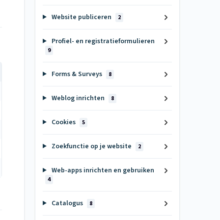
Website publiceren
2
Profiel- en registratieformulieren
9
Forms & Surveys
8
Weblog inrichten
8
Cookies
5
Zoekfunctie op je website
2
Web-apps inrichten en gebruiken
4
Catalogus
8