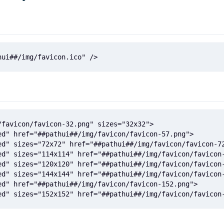
hui##/img/favicon.ico" />
favicon/favicon-32.png" sizes="32x32">

d" href="##pathui##/img/favicon/favicon-57.png">

d" sizes="72x72" href="##pathui##/img/favicon/favicon-72
ed" sizes="114x114" href="##pathui##/img/favicon/favicon-
ed" sizes="120x120" href="##pathui##/img/favicon/favicon-
ed" sizes="144x144" href="##pathui##/img/favicon/favicon-
d" href="##pathui##/img/favicon/favicon-152.png">

ed" sizes="152x152" href="##pathui##/img/favicon/favicon