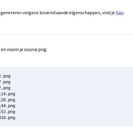
e genereren volgens bovenstaande eigenschappen, vind je
hier
.
 en noem je source.png.
.png

.png

.png

14.png

20.png

44.png

52.png

310.png