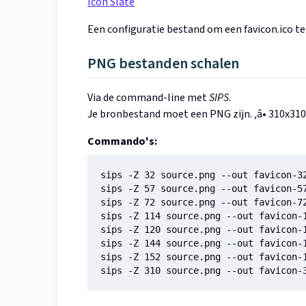
Icon Slate
Een configuratie bestand om een favicon.ico t
PNG bestanden schalen
Via de command-line met
SIPS
.
Je bronbestand moet een PNG zijn. ‚â• 310x310
Commando's:
sips -Z 32 source.png --out favicon-32
sips -Z 57 source.png --out favicon-57
sips -Z 72 source.png --out favicon-72
sips -Z 114 source.png --out favicon-1
sips -Z 120 source.png --out favicon-1
sips -Z 144 source.png --out favicon-1
sips -Z 152 source.png --out favicon-1
sips -Z 310 source.png --out favicon-