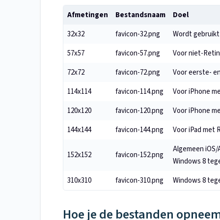
Afmetingen
Bestandsnaam
Doel
32x32
favicon-32.png
Wordt gebruikt 
57x57
favicon-57.png
Voor niet-Retin
72x72
favicon-72.png
Voor eerste- e
114x114
favicon-114.png
Voor iPhone me
120x120
favicon-120.png
Voor iPhone me
144x144
favicon-144.png
Voor iPad met R
Algemeen iOS/A
152x152
favicon-152.png
Windows 8 tege
310x310
favicon-310.png
Windows 8 tege
Hoe je de bestanden opneem