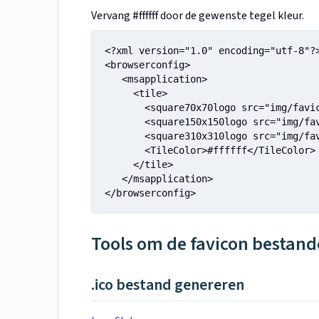
Vervang #ffffff door de gewenste tegel kleur.
<?xml version="1.0" encoding="utf-8"?>
<browserconfig>

   <msapplication>

     <tile>

       <square70x70logo src="img/favic
       <square150x150logo src="img/fav
       <square310x310logo src="img/fav
       <TileColor>#ffffff</TileColor>

     </tile>

   </msapplication>

</browserconfig>
Tools om de favicon bestand
.ico bestand genereren