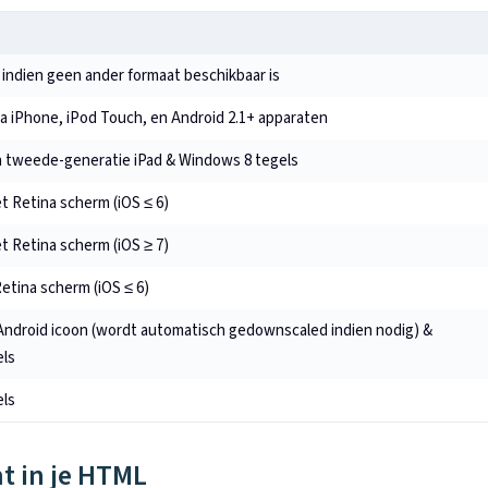
indien geen ander formaat beschikbaar is
a iPhone, iPod Touch, en Android 2.1+ apparaten
n tweede-generatie iPad & Windows 8 tegels
t Retina scherm (iOS ≤ 6)
t Retina scherm (iOS ≥ 7)
etina scherm (iOS ≤ 6)
ndroid icoon (wordt automatisch gedownscaled indien nodig) &
ls
ls
t in je HTML