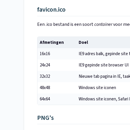
favicon.ico
Een .ico bestand is een soort
container
voor mee
Afmetingen
Doel
16x16
IE9 adres balk, gepinde site 
24x24
IE9 gepinde site browser UI
32x32
Nieuwe tab pagina in IE, taak
48x48
Windows site iconen
64x64
Windows site iconen, Safari L
PNG's