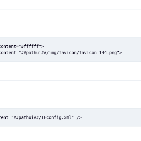
ontent="#ffffff">

content="##pathui##/img/favicon/favicon-144.png">
tent="##pathui##/IEconfig.xml" />