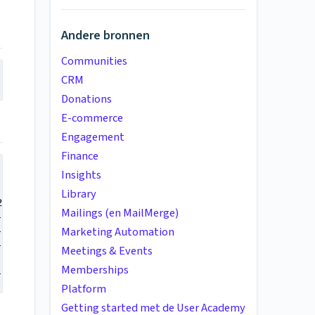
Andere bronnen
Communities
CRM
Donations
E-commerce
Engagement
Finance
Insights
Library
.png">

Mailings (en MailMerge)
114.png">

Marketing Automation
120.png">

144.png">

Meetings & Events
Memberships
-152.png">
Platform
Getting started met de User Academy