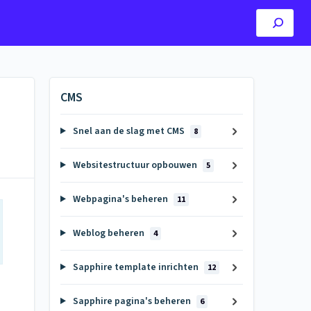
CMS
Snel aan de slag met CMS
8
Websitestructuur opbouwen
5
Webpagina's beheren
11
Weblog beheren
4
Sapphire template inrichten
12
Sapphire pagina's beheren
6