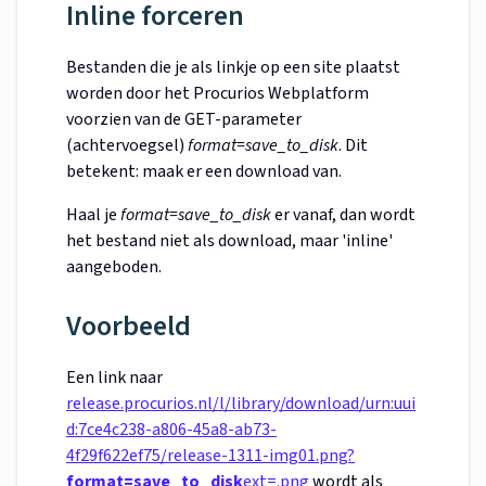
Inline forceren
Bestanden die je als linkje op een site plaatst
worden door het Procurios Webplatform
voorzien van de GET-parameter
(achtervoegsel)
format=save_to_disk
. Dit
betekent: maak er een download van.
Haal je
format=save_to_disk
er vanaf, dan wordt
het bestand niet als download, maar 'inline'
aangeboden.
Voorbeeld
Een link naar
release.procurios.nl/l/library/download/urn:uui
d:7ce4c238-a806-45a8-ab73-
4f29f622ef75/release-1311-img01.png?
format=save_to_disk
ext=.png
wordt als