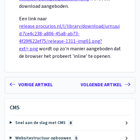
download aangeboden.
Een link naar
release.procurios.nl/l/library/download/urn:uui
d:7ce4c238-a806-45a8-ab73-
4f29f622ef75/release-1311-img01.png?
ext=.png
wordt op zo'n manier aangeboden dat
de browser het probeert 'inline' te openen.
VORIGE ARTIKEL
VOLGENDE ARTIKEL
CMS
Snel aan de slag met CMS
8
Websitestructuur opbouwen
5