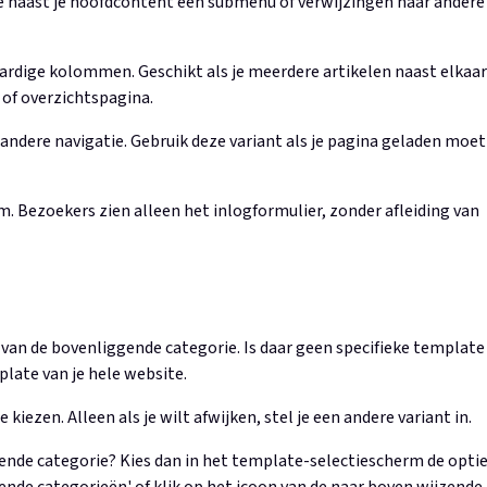
 je naast je hoofdcontent een submenu of verwijzingen naar andere
aardige kolommen. Geschikt als je meerdere artikelen naast elkaar
 of overzichtspagina.
andere navigatie. Gebruik deze variant als je pagina geladen moet
. Bezoekers zien alleen het inlogformulier, zonder afleiding van
an de bovenliggende categorie. Is daar geen specifieke template
late van je hele website.
 kiezen. Alleen als je wilt afwijken, stel je een andere variant in.
gende categorie? Kies dan in het template-selectiescherm de opti
de categorieën' of klik op het icoon van de naar boven wijzende