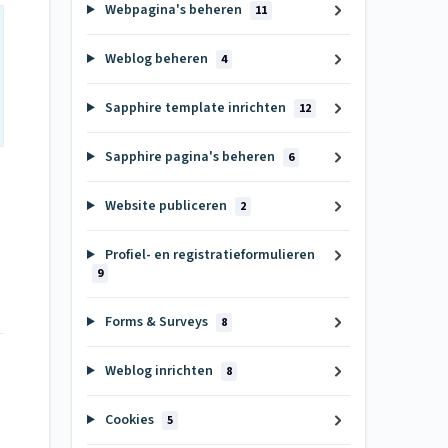
Webpagina's beheren
11
Weblog beheren
4
Sapphire template inrichten
12
Sapphire pagina's beheren
6
Website publiceren
2
Profiel- en registratieformulieren
9
Forms & Surveys
8
Weblog inrichten
8
Cookies
5