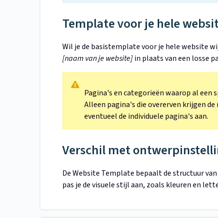
Template voor je hele websit
Wil je de basistemplate voor je hele website 
[naam van je website]
in plaats van een losse p
Pagina's en categorieën waarop al een s
Alleen pagina's die overerven krijgen d
eventueel de individuele pagina's aan.
Verschil met ontwerpinstell
De Website Template bepaalt de structuur van
pas je de visuele stijl aan, zoals kleuren en let