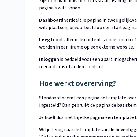
zijkolom kan links of rechts staan. Handig als
pagina's wilt tonen.
Dashboard
verdeelt je pagina in twee gelijkw
wilt plaatsen, bijvoorbeeld op een startpagina
Leeg
toont alleen de content, zonder menu of 
worden in een iframe op een externe website.
Inloggen
is bedoeld voor een apart inlogscherm
menu-items of andere content.
Hoe werkt overerving?
Standaard neemt een pagina de template over v
ingesteld? Dan gebruikt de pagina de basistemp
Je hoeft dus niet bij elke pagina een template te
Wil je terug naar de template van de bovenlig
'De lay-out wordt overgenomen van bovenliggen