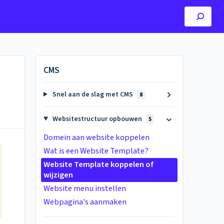
CMS
Snel aan de slag met CMS
8
Websitestructuur opbouwen
5
Domein aan website koppelen
Wat is een Website Template?
Website Template koppelen of
wijzigen
Website menu instellen
Webpagina's aanmaken