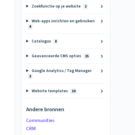
Zoekfunctie op je website
2
Web-apps inrichten en gebruiken
4
Catalogus
8
Geavanceerde CMS opties
15
Google Analytics / Tag Manager
3
Website templates
10
Andere bronnen
Communities
e
CRM