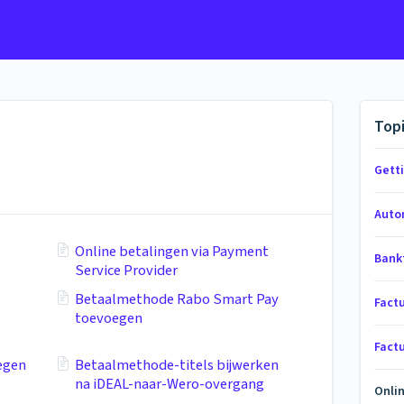
Top
Gett
Auto
Online betalingen via Payment
Bank
Service Provider
Betaalmethode Rabo Smart Pay
Fact
toevoegen
Factu
egen
Betaalmethode-titels bijwerken
na iDEAL-naar-Wero-overgang
Onli