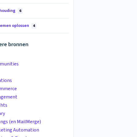
houding
6
lemen oplossen
4
ere bronnen
munities
tions
ommerce
agement
ghts
ary
ings (en MailMerge)
eting Automation