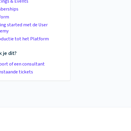
ings & Events
berships
form
ing started met de User
demy
oductie tot het Platform
 je dit?
ort of een consultant
staande tickets