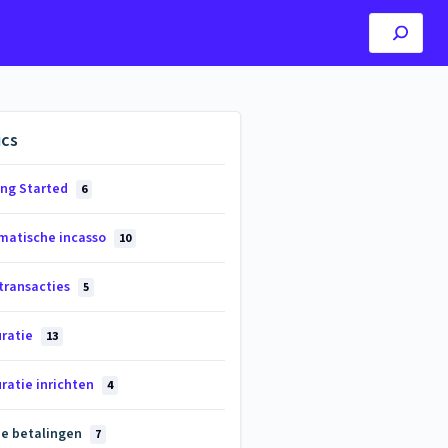
ics
ing Started
6
matische incasso
10
transacties
5
uratie
13
ratie inrichten
4
ne betalingen
7