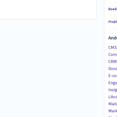
Boek
Prob
And
CMS
Com
CRM
Dona
E-c
Eng
Insi
Libr
Mail
Mark