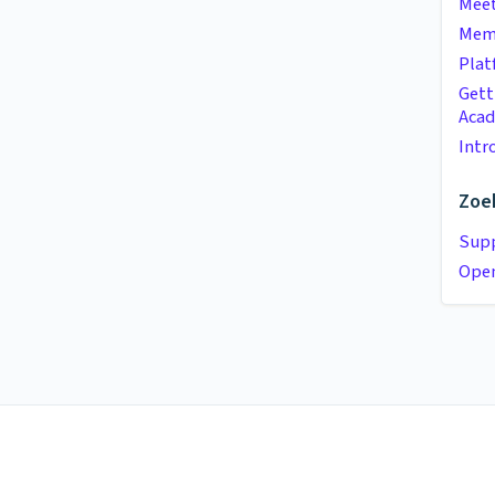
Meet
Mem
Plat
Gett
Aca
Intr
Zoek
Supp
Open