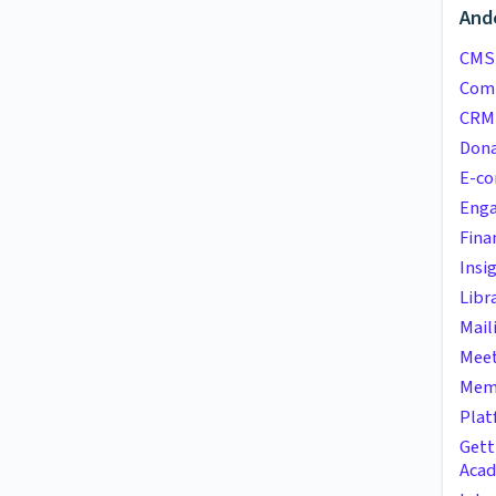
And
CMS
Com
CRM
Dona
E-c
Eng
Fina
Insi
Libr
Mail
Meet
Mem
Plat
Gett
Aca