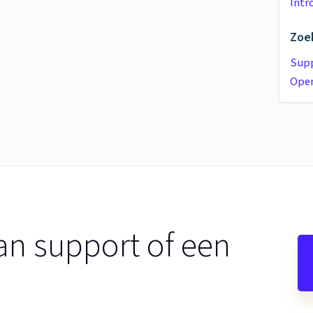
Intr
Zoek
Supp
Open
an support of een