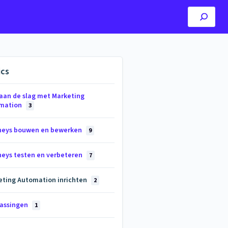
ics
 aan de slag met Marketing
mation
3
neys bouwen en bewerken
9
neys testen en verbeteren
7
eting Automation inrichten
2
assingen
1