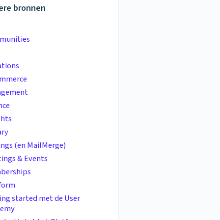
ere bronnen
munities
tions
ommerce
agement
nce
ghts
ary
ings (en MailMerge)
ings & Events
berships
form
ing started met de User
demy