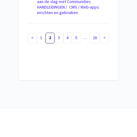
aan de slag met Communities
HANDLEIDINGEN / CMS / Web-apps
inrichten en gebruiken
…
<
1
2
3
4
5
26
>