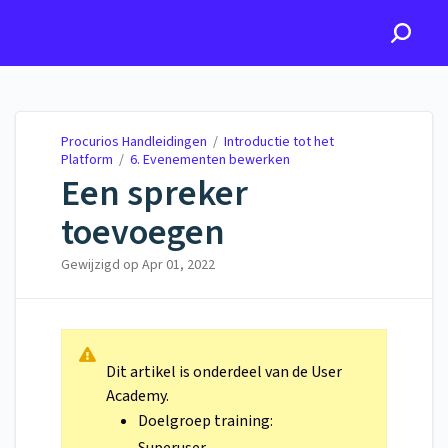
Procurios Handleidingen
Procurios Handleidingen
/
Introductie tot het
Platform
/
6. Evenementen bewerken
Een spreker
toevoegen
Gewijzigd op
Apr 01, 2022
Dit artikel is onderdeel van de User
Academy.
Doelgroep training: