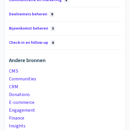
Communicatie en marketing
8
Deelnemers beheren
9
Bijeenkomst beheren
3
Check-in en follow-up
6
Andere bronnen
CMS
Communities
CRM
Donations
E-commerce
Engagement
Finance
Insights