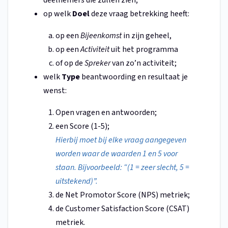
deelnemers die zullen zien;
op welk
Doel
deze vraag betrekking heeft:
op een
Bijeenkomst
in zijn geheel,
op een
Activiteit
uit het programma
of op de
Spreker
van zo’n activiteit;
welk
Type
beantwoording en resultaat je
wenst:
Open vragen en antwoorden;
een Score (1-5);
Hierbij moet bij elke vraag aangegeven
worden waar de waarden 1 en 5 voor
staan. Bijvoorbeeld: “(1 = zeer slecht, 5 =
uitstekend)”.
de Net Promotor Score (NPS) metriek;
de Customer Satisfaction Score (CSAT)
metriek.