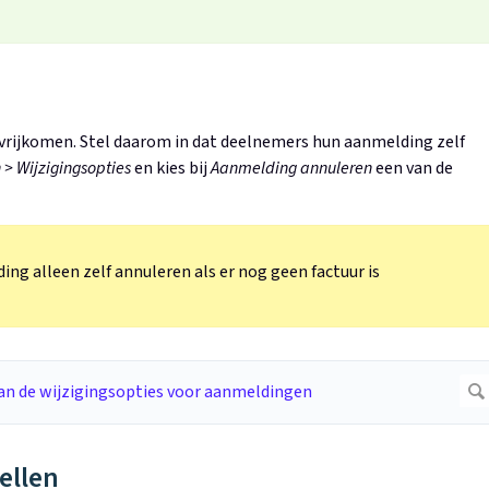
n vrijkomen. Stel daarom in dat deelnemers hun aanmelding zelf
> Wijzigingsopties
en kies bij
Aanmelding annuleren
een van de
g alleen zelf annuleren als er nog geen factuur is
ellen