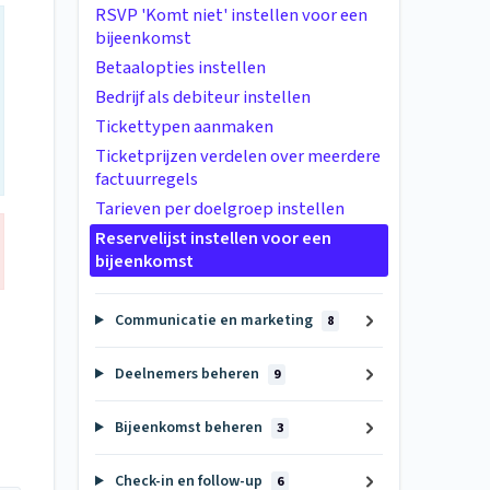
RSVP 'Komt niet' instellen voor een
bijeenkomst
Betaalopties instellen
Bedrijf als debiteur instellen
Tickettypen aanmaken
Ticketprijzen verdelen over meerdere
factuurregels
Tarieven per doelgroep instellen
Reservelijst instellen voor een
bijeenkomst
Communicatie en marketing
8
Deelnemers beheren
9
Bijeenkomst beheren
3
Check-in en follow-up
6