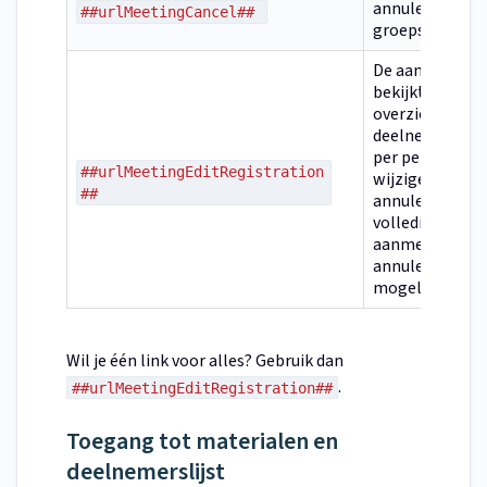
annuleert de h
##urlMeetingCancel##
groepsaanmeld
De aanmelder
bekijkt een
overzicht van a
deelnemers en
per persoon
##urlMeetingEditRegistration
wijzigen of
##
annuleren. Ook
volledige
aanmelding
annuleren is hi
mogelijk.
Wil je één link voor alles? Gebruik dan
.
##urlMeetingEditRegistration##
Toegang tot materialen en
deelnemerslijst