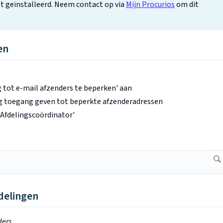
t geïnstalleerd. Neem contact op via
Mijn Procurios
om dit
en
g tot e-mail afzenders te beperken' aan
g toegang geven tot beperkte afzenderadressen
Afdelingscoördinator'
delingen
ders