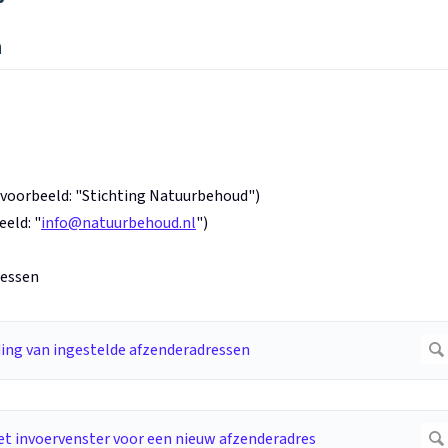
n
ijvoorbeeld: "Stichting Natuurbehoud")
eeld: "
info@natuurbehoud.nl
")
ressen