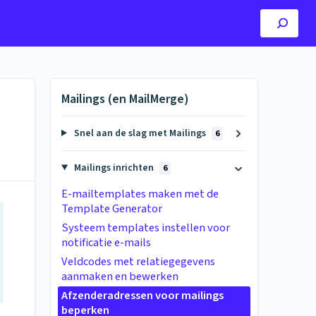
Mailings (en MailMerge)
Snel aan de slag met Mailings
6
Mailings inrichten
6
E-mailtemplates maken met de
Template Generator
Systeem templates instellen voor
notificatie e-mails
Veldcodes met relatiegegevens
aanmaken en bewerken
Afzenderadressen voor mailings
beperken