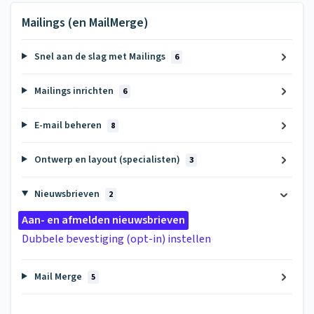
Mailings (en MailMerge)
Snel aan de slag met Mailings
6
Mailings inrichten
6
E-mail beheren
8
Ontwerp en layout (specialisten)
3
Nieuwsbrieven
2
Aan- en afmelden nieuwsbrieven
Dubbele bevestiging (opt-in) instellen
Mail Merge
5