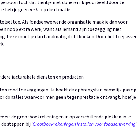
 persoon toch dat tientje niet doneren, bijvoorbeeld door te
ie heb je geen
recht
op die donatie.
elsel toe. Als fondsenwervende organisatie maak je dan voor
een hoop extra werk, want als iemand zijn toezegging niet
ding. Deze moet je dan handmatig dichtboeken. Door het toepasse
rk.
ndere facturabele diensten en producten
sten rond toezeggingen. Je boekt de opbrengsten namelijk pas op
oor donaties waarvoor men geen tegenprestatie ontvangt, hoef je
 eerst de grootboekrekeningen in op verschillende plekken in je
 de stappen bij '
Grootboekrekeningen instellen voor fondsenwerving
'