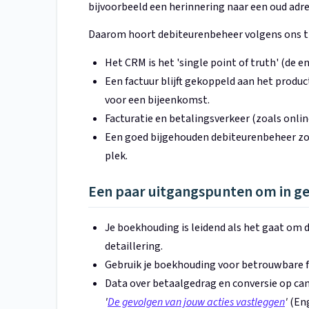
bijvoorbeeld een herinnering naar een oud adres 
Daarom hoort debiteurenbeheer volgens ons t
Het CRM is het 'single point of truth' (de e
Een factuur blijft gekoppeld aan het produ
voor een bijeenkomst.
Facturatie en betalingsverkeer (zoals onlin
Een goed bijgehouden debiteurenbeheer zor
plek.
Een paar uitgangspunten om in ged
Je boekhouding is leidend als het gaat om 
detaillering.
Gebruik je boekhouding voor betrouwbare f
Data over betaalgedrag en conversie op cam
'
De gevolgen van jouw acties vastleggen
'
(En