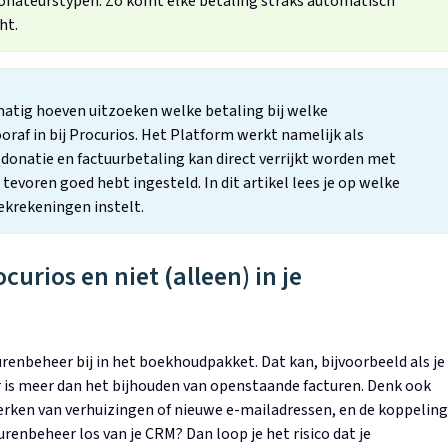
 donateurstypen. Zo komt elke betaling straks automatisch
ht.
matig hoeven uitzoeken welke betaling bij welke
oraf in bij Procurios. Het Platform werkt namelijk als
 donatie en factuurbetaling kan direct verrijkt worden met
 tevoren goed hebt ingesteld. In dit artikel lees je op welke
ekrekeningen instelt.
curios en niet (alleen) in je
nbeheer bij in het boekhoudpakket. Dat kan, bijvoorbeeld als je
 is meer dan het bijhouden van openstaande facturen. Denk ook
erken van verhuizingen of nieuwe e-mailadressen, en de koppeling
enbeheer los van je CRM? Dan loop je het risico dat je