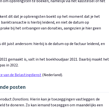
en om opbrengsten te boeken, namelijk via het kasstelsel of het
tekent dit dat je opbrengsten boekt op het moment dat je het
anktransactie is hierbij leidend, en niet de datum op
 sprake bij het ontvangen van donaties, aangezien je hier geen
 dit juist andersom: hierbij is de datum op de factuur leidend, en
2021 gemaakt is, valt in het boekhoudjaar 2021. Daarbij maakt het
pas in 2022.
te van de Belastingdienst
(Nederland).
nde posten
 product
Donations
. Hierin kan je toezeggingen vastleggen: de
geld te doneren. Zo kan iemand toezeggen om maandelijks een