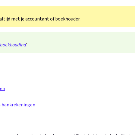
 altijd met je accountant of boekhouder.
 boekhouding
'.
ren
n bankrekeningen