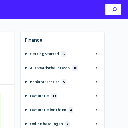
Finance
Getting Started
6
Automatische incasso
10
Banktransacties
5
Facturatie
13
Facturatie inrichten
4
Online betalingen
7