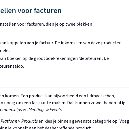
ellen voor facturen
stellen voor facturen, dien je op twee plekken
kan koppelen aan je factuur. De inkomsten van deze producten
oekt.
 kan boeken op de grootboekrekeningen 'debiteuren'. De
teurensaldo.
n komen. Een product kan bijvoorbeeld een lidmaatschap,
jn nodig om een factuur te maken. Dat kunnen zowel handmatig
emberships
en
Meetings & Events
.
r
Platform > Products
en kies je binnen gewenste categorie op 'Voe
ning je koppelt aan het desbetreffende product.