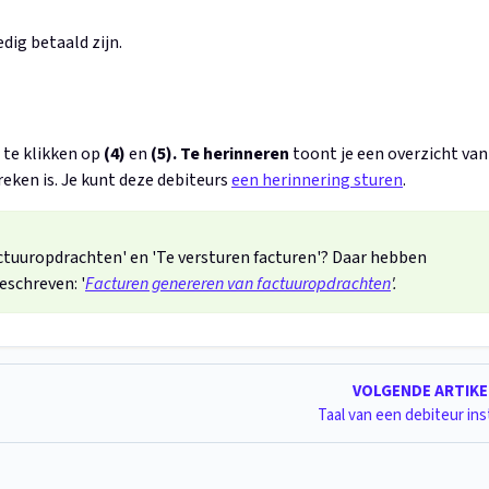
edig betaald zijn.
r te klikken op
(4)
en
(5). Te herinneren
toont je een overzicht van
reken is. Je kunt deze debiteurs
een herinnering sturen
.
ctuuropdrachten' en 'Te versturen facturen'? Daar hebben
eschreven: '
Facturen genereren van factuuropdrachten
'.
VOLGENDE ARTIK
Taal van een debiteur ins