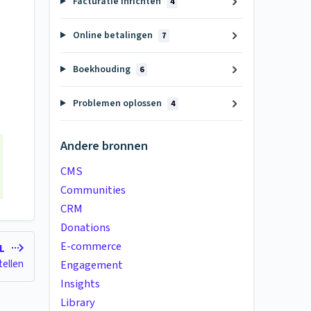
Facturatie inrichten
4
Online betalingen
7
Boekhouding
6
Problemen oplossen
4
Andere bronnen
CMS
Communities
CRM
Donations
E-commerce
EL
tellen
Engagement
Insights
Library