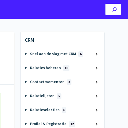
CRM
Snel aan de slag met CRM
6
Relaties beheren
10
Contactmomenten
3
Relatielijsten
5
Relatieselecties
6
Profiel & Registratie
12