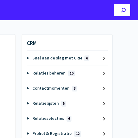
CRM
Snel aan de slag met CRM
6
Relaties beheren
10
Contactmomenten
3
Relatielijsten
5
Relatieselecties
6
Profiel & Registratie
12