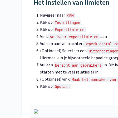
Het instellen van limieten
Navigeer naar
CRM
Klik op
Instellingen
Klik op
Exportlimieten
Vink
aan
Activeer exportlimieten
Vul een aantal in achter
Beperk aantal r
(Optioneel) Selecteer een
Uitzonderinge
Hiermee kun je bijvoorbeeld bepaalde groe
Vul een
in. Dit 
Bericht aan gebruikers
starten met te veel relaties er in
(Optioneel) vink
Maak het aanmaken van 
Klik op
Opslaan