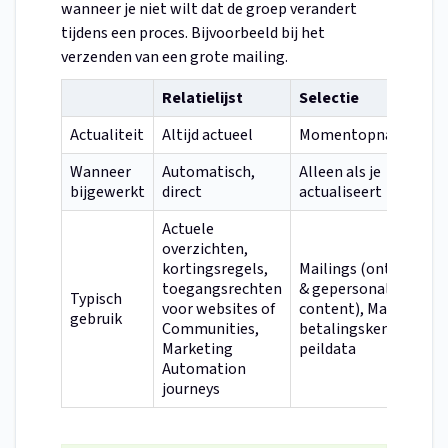
wanneer je niet wilt dat de groep verandert
tijdens een proces. Bijvoorbeeld bij het
verzenden van een grote mailing.
Relatielijst
Selectie
Actualiteit
Altijd actueel
Momentopname
Wanneer
Automatisch,
Alleen als je
bijgewerkt
direct
actualiseert
Actuele
overzichten,
kortingsregels,
Mailings (ontvangers
toegangsrechten
& gepersonaliseerde
Typisch
voor websites of
content), MailMerge,
gebruik
Communities,
betalingskenmerken,
Marketing
peildata
Automation
journeys